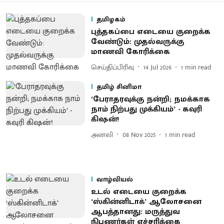
தமிழகம்
புத்தகப்பை எடையை குறைக்க
வேண்டும்: முதல்வருக்கு
மாணவி கோரிக்கை
செய்திப்பிரிவு
14 Jul 2026
1
min read
தமிழ் சினிமா
‘பேராதரவுக்கு நன்றி; நமக்காக
நாம் நிற்பது முக்கியம்’ - கவுரி
கிஷன்!
அனலி
08 Nov 2025
1
min read
வாழ்வியல்
உடல் எடையை குறைக்க
‘ஸ்கின்னிடாக்’ ஆலோசனை
ஆபத்தானது: மருத்​து​வ
நிபுணர்கள் எச்சரிக்கை