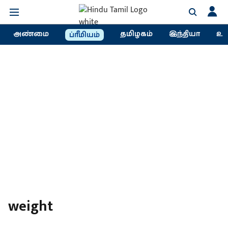
அண்மை
தமிழகம்
இந்தியா
உல
ப்ரீமியம்
weight