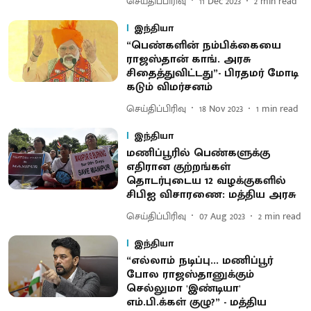
செய்திப்பிரிவு
11 Dec 2023
2
min read
இந்தியா
“பெண்களின் நம்பிக்கையை
ராஜஸ்தான் காங். அரசு
சிதைத்துவிட்டது”- பிரதமர் மோடி
கடும் விமர்சனம்
செய்திப்பிரிவு
18 Nov 2023
1
min read
இந்தியா
மணிப்பூரில் பெண்களுக்கு
எதிரான குற்றங்கள்
தொடர்புடைய 12 வழக்குகளில்
சிபிஐ விசாரணை: மத்திய அரசு
செய்திப்பிரிவு
07 Aug 2023
2
min read
இந்தியா
“எல்லாம் நடிப்பு... மணிப்பூர்
போல ராஜஸ்தானுக்கும்
செல்லுமா 'இண்டியா'
எம்.பி.க்கள் குழு?” - மத்திய