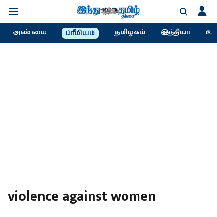
அண்மை
தமிழகம்
இந்தியா
உல
ப்ரீமியம்
violence against women