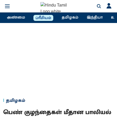
அண்மை
தமிழகம்
இந்தியா
உல
ப்ரீமியம்
தமிழகம்
பெண் குழந்தைகள் மீதான பாலியல்