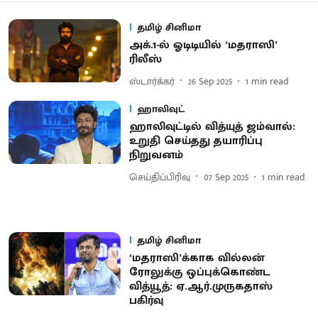
தமிழ் சினிமா
அக்.1-ல் ஓடிடியில் ‘மதராஸி’
ரிலீஸ்
ஸ்டார்க்கர்
26 Sep 2025
1
min read
ஹாலிவுட்
ஹாலிவுட்டில் வித்யுத் ஜம்வால்:
உறுதி செய்தது தயாரிப்பு
நிறுவனம்
செய்திப்பிரிவு
07 Sep 2025
1
min read
தமிழ் சினிமா
‘மதராஸி’க்காக வில்லன்
ரோலுக்கு ஒப்புக்கொண்ட
வித்யூத்: ஏ.ஆர்.முருகதாஸ்
பகிர்வு