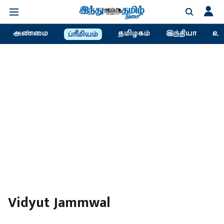
அண்மை
தமிழகம்
இந்தியா
உல
ப்ரீமியம்
Vidyut Jammwal