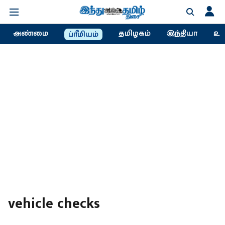
அண்மை
தமிழகம்
இந்தியா
உல
ப்ரீமியம்
vehicle checks