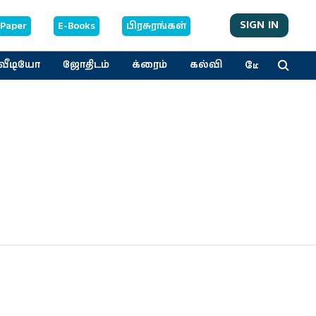
SIGN IN
-Paper
E-Books
பிரசுரங்கள்
மேலும்
வீடியோ
ஜோதிடம்
க்ரைம்
கல்வி