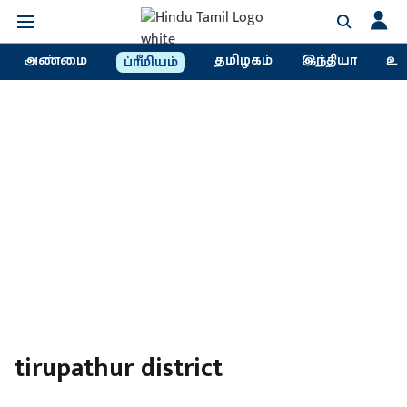
அண்மை
தமிழகம்
இந்தியா
உல
ப்ரீமியம்
tirupathur district