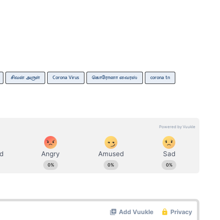
சிவன் அருள்
Corona Virus
கொரோனா வைரஸ்
corona tn