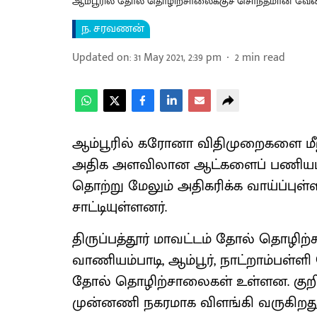
ஆம்பூரில் தோல் தொழிற்சாலைக்குச் சொந்தமான வேனி
ந. சரவணன்
Updated on
:
31 May 2021, 2:39 pm
2
min read
ஆம்பூரில் கரோனா விதிமுறைகளை மீ
அதிக அளவிலான ஆட்களைப் பணியமர்
தொற்று மேலும் அதிகரிக்க வாய்ப்புள்
சாட்டியுள்ளனர்.
திருப்பத்தூர் மாவட்டம் தோல் தொழிற
வாணியம்பாடி, ஆம்பூர், நாட்றாம்பள
தோல் தொழிற்சாலைகள் உள்ளன. குறிப
முன்னணி நகரமாக விளங்கி வருகிறது. இ