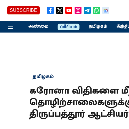
SUBSCRIBE
அண்மை
தமிழகம்
இந்தி
ப்ரீமியம்
தமிழகம்
கரோனா விதிகளை மீற
தொழிற்சாலைகளுக்கு
திருப்பத்தூர் ஆட்சிய