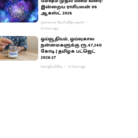
மேஷம் முதல் மீனம் வரை:
இன்றைய ராசிபலன் 06
ஆகஸ்ட் 2026
முனைவர் கே.பி.வித்யாதரன்
20 hours ago
ஓய்வூதியம், ஓய்வுகால
நன்மைகளுக்கு ரூ.47,240
கோடி | தமிழக பட்ஜெட்
2026-27
செய்திப்பிரிவு
22 hours ago