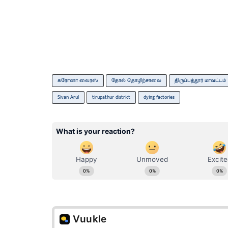
கரோனா வைரஸ்
தோல் தொழிற்சாலை
திருப்பத்தூர் மாவட்டம்
Sivan Arul
tirupathur district
dying factories