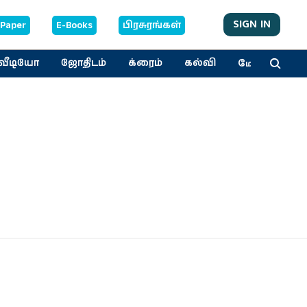
SIGN IN
-Paper
E-Books
பிரசுரங்கள்
மேலும்
வீடியோ
ஜோதிடம்
க்ரைம்
கல்வி