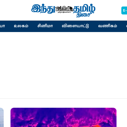
E
யா
உலகம்
சினிமா
விளையாட்டு
வணிகம்