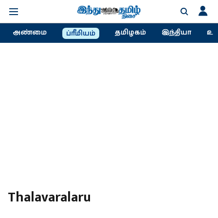
அண்மை
தமிழகம்
இந்தியா
உல
ப்ரீமியம்
Thalavaralaru