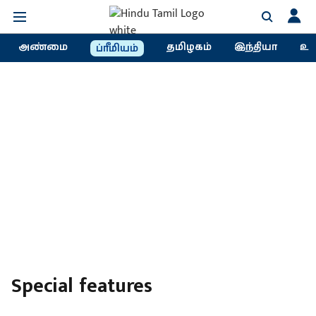
அண்மை
தமிழகம்
இந்தியா
உல
ப்ரீமியம்
Special features