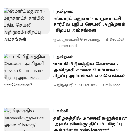
தமிழகம்
‘ஸ்மார்ட் மதுரை’ - மாநகராட்சி
சார்பில் புதிய செயலி அறிமுகம்
| சிறப்பு அம்சங்கள்
ஒய்.ஆண்டனி செல்வராஜ்
13 Dec 2025
2
min read
தமிழகம்
10.10 கி.மீ நீளத்தில் கோவை -
அவிநாசி சாலை மேம்பாலம்:
சிறப்பு அம்சங்கள் என்னென்ன?
டி.ஜி.ரகுபதி
07 Oct 2025
2
min read
கல்வி
தமிழகத்தில் மாணவிகளுக்கான
‘அகல் விளக்கு’ திட்டம் - சிறப்பு
அம்சங்கள் என்னென்ன?