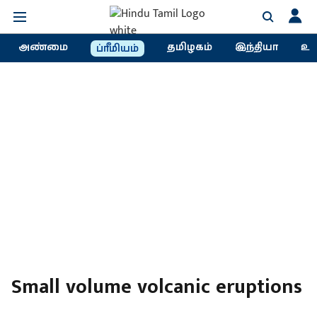
அண்மை
தமிழகம்
இந்தியா
உல
ப்ரீமியம்
Small volume volcanic eruptions