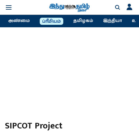
அண்மை
தமிழகம்
இந்தியா
உல
ப்ரீமியம்
SIPCOT Project