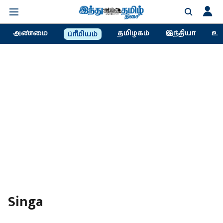
அண்மை
தமிழகம்
இந்தியா
உல
ப்ரீமியம்
Singa