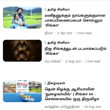
தமிழ் சினிமா
மனிதனுக்​கும் நாய்​களுக்​கு​மான
பாசப்​பிணைப்​பைச் சொல்​லும்
‘சிங்கா’
நிலா
21 Apr 2026
1
min read
தமிழ் சினிமா
நிஜ சிங்கத்துடன் படமாக்கப்படும்
‘சிங்கா’
ஸ்டார்க்கர்
27 Aug 2025
1
min read
நிகழ்வுகள்
தென் கிழக்கு ஆசியாவின்
‘நுழைவாயில்’ | சிங்கா 60 -
சென்னையில் ஒரு திருவிழா
கார்த்திகா ராஜேந்திரன்
06 Aug 2025