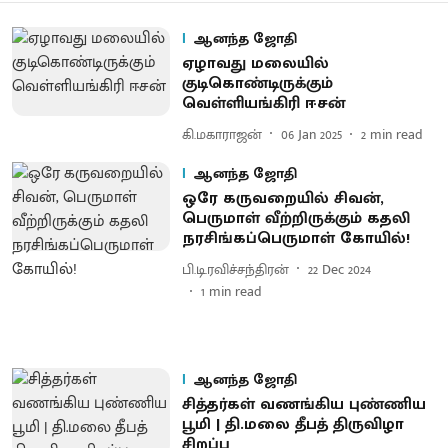
ஆனந்த ஜோதி
ஏழாவது மலையில்
குடிகொண்டிருக்கும்
வெள்ளியங்கிரி ஈசன்
கி.மகாராஜன்
06 Jan 2025
2
min read
ஆனந்த ஜோதி
ஒரே கருவறையில் சிவன்,
பெருமாள் வீற்றிருக்கும் கதலி
நரசிங்கப்பெருமாள் கோயில்!
பி.டி.ரவிச்சந்திரன்
22 Dec 2024
1
min read
ஆனந்த ஜோதி
சித்தர்கள் வணங்கிய புண்ணிய
பூமி | தி.மலை தீபத் திருவிழா
சிறப்பு