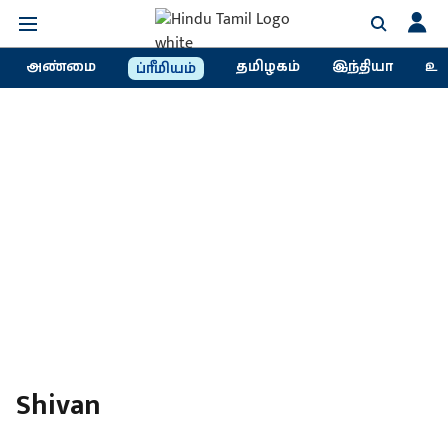
அண்மை
தமிழகம்
இந்தியா
உல
ப்ரீமியம்
Shivan