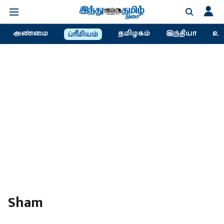
அண்மை
தமிழகம்
இந்தியா
உல
ப்ரீமியம்
Sham