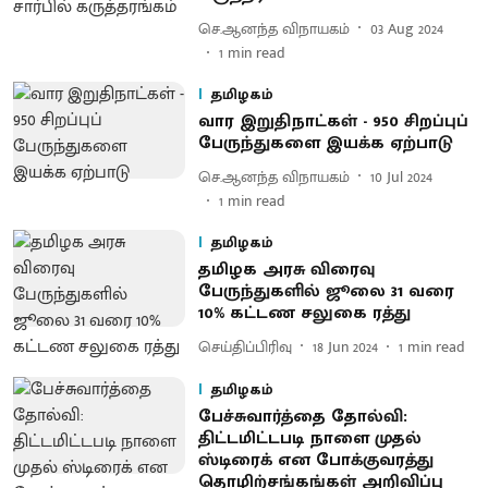
செ.ஆனந்த விநாயகம்
03 Aug 2024
1
min read
தமிழகம்
வார இறுதிநாட்கள் - 950 சிறப்புப்
பேருந்துகளை இயக்க ஏற்பாடு
செ.ஆனந்த விநாயகம்
10 Jul 2024
1
min read
தமிழகம்
தமிழக அரசு விரைவு
பேருந்துகளில் ஜூலை 31 வரை
10% கட்டண சலுகை ரத்து
செய்திப்பிரிவு
18 Jun 2024
1
min read
தமிழகம்
பேச்சுவார்த்தை தோல்வி:
திட்டமிட்டபடி நாளை முதல்
ஸ்டிரைக் என போக்குவரத்து
தொழிற்சங்கங்கள் அறிவிப்பு