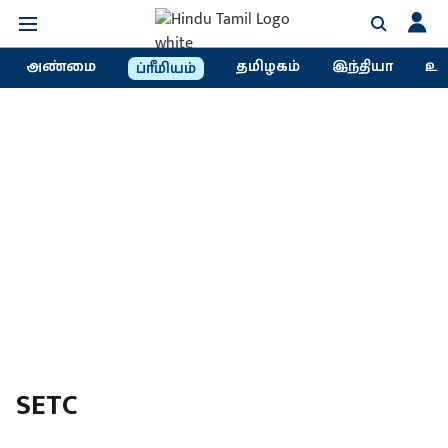
அண்மை
தமிழகம்
இந்தியா
உல
ப்ரீமியம்
SETC