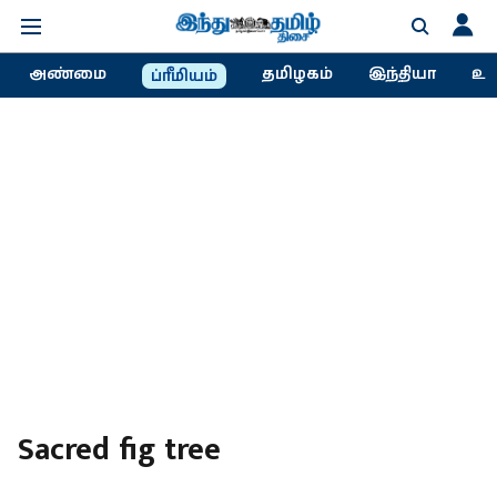
அண்மை
தமிழகம்
இந்தியா
உல
ப்ரீமியம்
Sacred fig tree