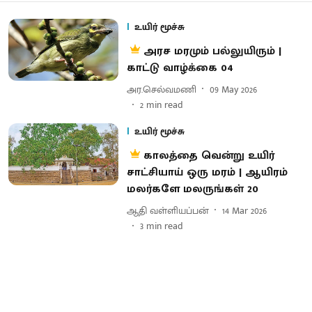
உயிர் மூச்சு
அரச மரமும் பல்லுயிரும் |
காட்டு வாழ்க்கை 04
அர.செல்வமணி
09 May 2026
2
min read
உயிர் மூச்சு
காலத்தை வென்று உயிர்
சாட்சியாய் ஒரு மரம் | ஆயிரம்
மலர்களே மலருங்கள் 20
ஆதி வள்ளியப்பன்
14 Mar 2026
3
min read