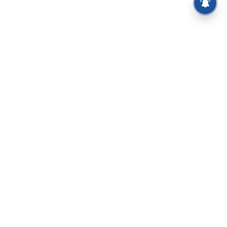
⌄
செய்திகள்