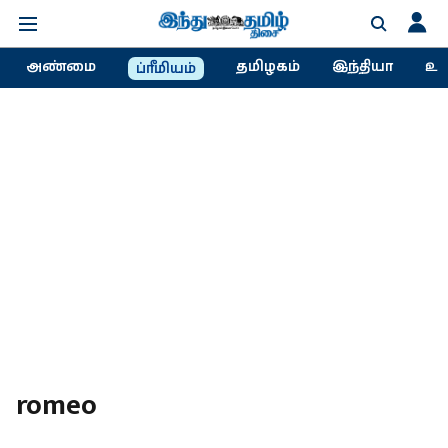
அண்மை
தமிழகம்
இந்தியா
உல
ப்ரீமியம்
romeo