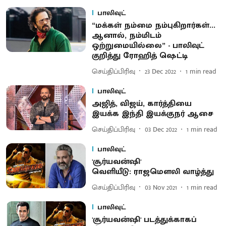
பாலிவுட்
“மக்கள் நம்மை நம்புகிறார்கள்...
ஆனால், நம்மிடம்
ஒற்றுமையில்லை” - பாலிவுட்
குறித்து ரோஹித் ஷெட்டி
செய்திப்பிரிவு
23 Dec 2022
1
min read
பாலிவுட்
அஜித், விஜய், கார்த்தியை
இயக்க இந்தி இயக்குநர் ஆசை
செய்திப்பிரிவு
03 Dec 2022
1
min read
பாலிவுட்
'சூர்யவன்ஷி'
வெளியீடு: ராஜமெளலி வாழ்த்து
செய்திப்பிரிவு
03 Nov 2021
1
min read
பாலிவுட்
'சூர்யவன்ஷி' படத்துக்காகப்