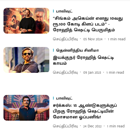
பாலிவுட்
“சிங்கம் அகெய்ன் எனது 10வது
ரூ.100 கோடி கிளப் படம்” -
ரோஹித் ஷெட்டி பெருமிதம்
செய்திப்பிரிவு
05 Nov 2024
1
min read
தென்னிந்திய சினிமா
இயக்குநர் ரோஹித் ஷெட்டி
காயம்
செய்திப்பிரிவு
09 Jan 2023
1
min read
பாலிவுட்
சர்க்கஸ்: 15 ஆண்டுகளுக்குப்
பிறகு ரோஹித் ஷெட்டியின்
மோசமான ஓப்பனிங்!
செய்திப்பிரிவு
24 Dec 2022
1
min read