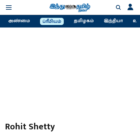
அண்மை
தமிழகம்
இந்தியா
உல
ப்ரீமியம்
Rohit Shetty