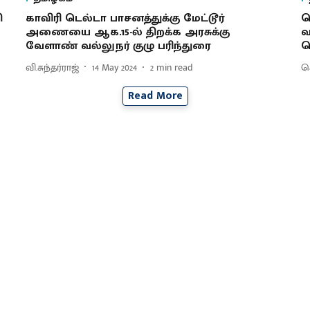
ி
காவிரி டெல்டா பாசனத்துக்கு மேட்டூர்
ச
அணையை ஆக.15-ல் திறக்க அரசுக்கு
வ
வேளாண் வல்லுநர் குழு பரிந்துரை
ப
வி.சுந்தர்ராஜ்
14 May 2024
2
min read
செ
Read More