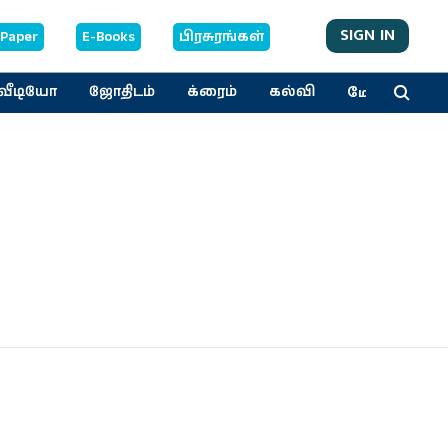
SIGN IN
-Paper
E-Books
பிரசுரங்கள்
மேலும்
வீடியோ
ஜோதிடம்
க்ரைம்
கல்வி