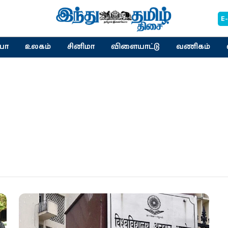
E
யா
உலகம்
சினிமா
விளையாட்டு
வணிகம்