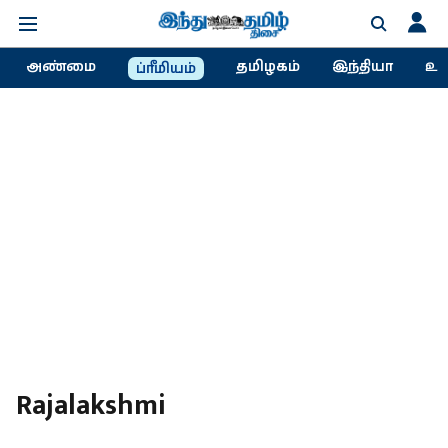
அண்மை
தமிழகம்
இந்தியா
உல
ப்ரீமியம்
Rajalakshmi