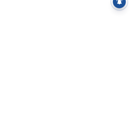
⌄
செய்திகள்