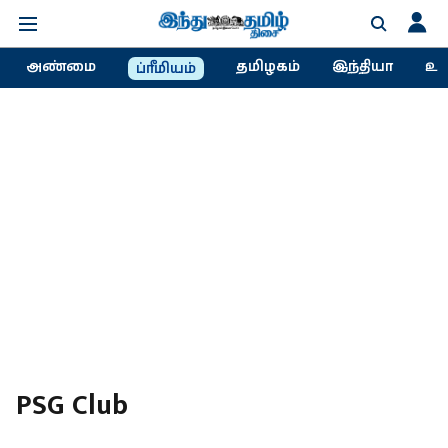
அண்மை
தமிழகம்
இந்தியா
உல
ப்ரீமியம்
PSG Club