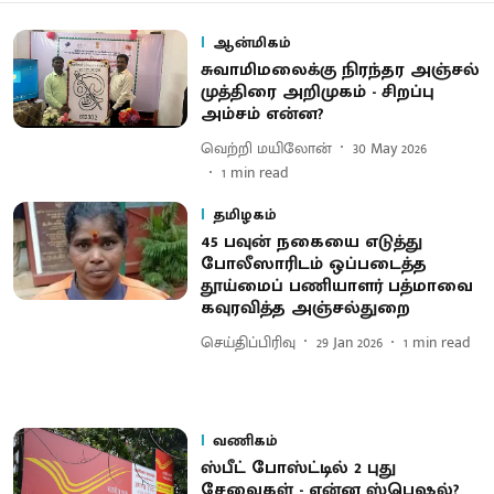
ஆன்மிகம்
சுவாமிமலைக்கு நிரந்தர அஞ்சல்
முத்திரை அறிமுகம் - சிறப்பு
அம்சம் என்ன?
வெற்றி மயிலோன்
30 May 2026
1
min read
தமிழகம்
45 பவுன் நகையை எடுத்து
போலீஸாரிடம் ஒப்படைத்த
தூய்மைப் பணியாளர் பத்மாவை
கவுரவித்த அஞ்சல்துறை
செய்திப்பிரிவு
29 Jan 2026
1
min read
வணிகம்
ஸ்பீட் போஸ்ட்டில் 2 புது
சேவைகள் - என்ன ஸ்பெஷல்?