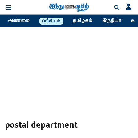
அண்மை
தமிழகம்
இந்தியா
உல
ப்ரீமியம்
postal department