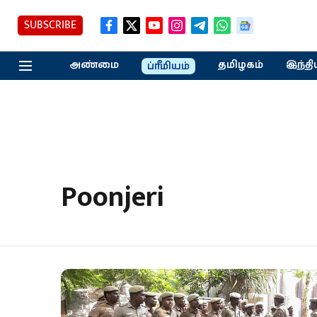
SUBSCRIBE
அண்மை
தமிழகம்
இந்தி
ப்ரீமியம்
Poonjeri