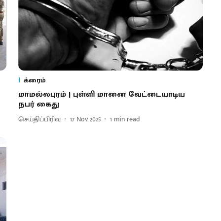
க்ரைம்
மாமல்லபுரம் | புள்ளி மானை வேட்​டை​யாடிய
நபர் கைது
செய்திப்பிரிவு
17 Nov 2025
1
min read