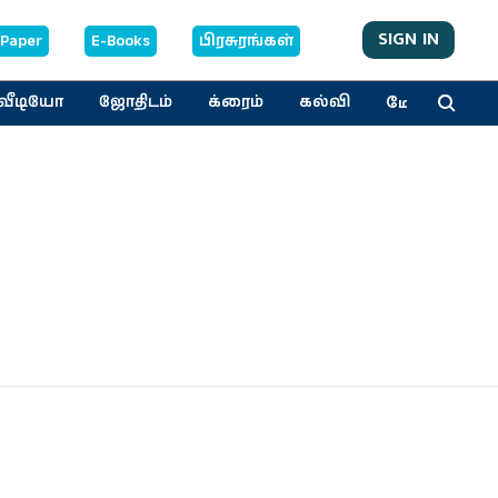
SIGN IN
-Paper
E-Books
பிரசுரங்கள்
மேலும்
வீடியோ
ஜோதிடம்
க்ரைம்
கல்வி