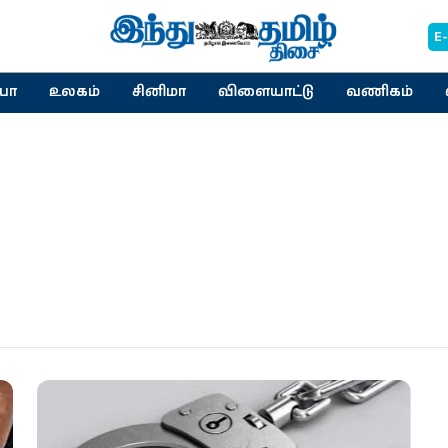
E
யா
உலகம்
சினிமா
விளையாட்டு
வணிகம்