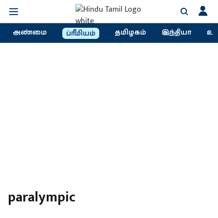
அண்மை
தமிழகம்
இந்தியா
உல
ப்ரீமியம்
paralympic