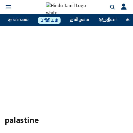
அண்மை
தமிழகம்
இந்தியா
உல
ப்ரீமியம்
palastine