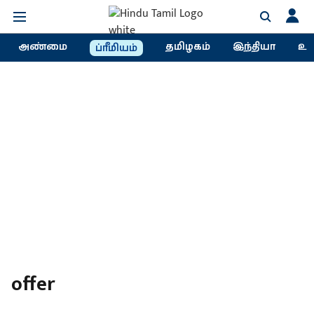
அண்மை
தமிழகம்
இந்தியா
உல
ப்ரீமியம்
offer