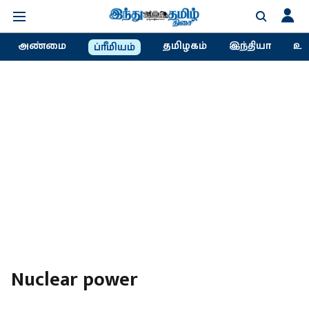
அண்மை
தமிழகம்
இந்தியா
உல
ப்ரீமியம்
Nuclear power