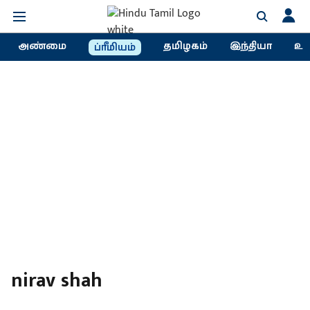
அண்மை
தமிழகம்
இந்தியா
உல
ப்ரீமியம்
nirav shah