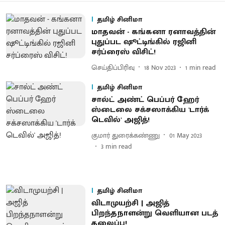
தமிழ் சினிமா
மாதவன் - கங்கனா ரனாவத்தின்
புதுப்பட ஷூட்டிங்கில் ரஜினி
சர்ப்ரைஸ் விசிட்!
செய்திப்பிரிவு
18 Nov 2023
1
min read
தமிழ் சினிமா
சால்ட் அண்ட் பெப்பர் ஹேர்
ஸ்டைலை சக்சஸாக்கிய 'டார்க்
டெவில்' அஜித்!
குமார் துரைக்கண்ணு
01 May 2023
3
min read
தமிழ் சினிமா
விடாமுயற்சி | அஜித்
பிறந்தநாளன்று வெளியான படத்
தலைப்பு!