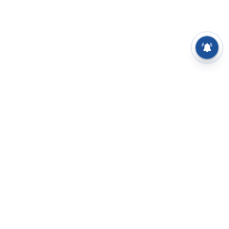
⌄
செய்திகள்