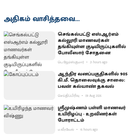
அதிகம் வாசித்தவை...
செங்கல்பட்டு எஸ்ஆர்எம்
கல்லூரி மாணவர்கள்
தங்கியுள்ள குடியிருப்புகளில்
போலீஸார் சோதனை
பெ.ஜேம்ஸ்குமார்
21 hours ago
ஆந்திர வனப்பகுதிகளில் 905
கி.மீ. தொலைவுக்கு சாலை:
பவன் கல்யாண் தகவல்
செய்திப்பிரிவு
09 Aug 2026
ஸ்ரீமுஷ்ணம் பள்ளி மாணவர்
உயிரிழப்பு - உறவினர்கள்
போராட்டம்
ம.வீரவேல்
16 hours ago