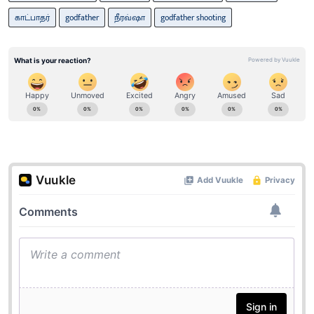
காட்பாதர்
godfather
நீரவ்ஷா
godfather shooting