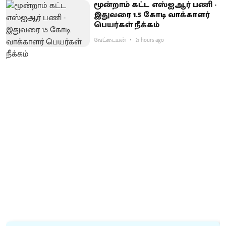
மூன்றாம் கட்ட எஸ்ஐஆர் பணி -
இதுவரை 1.5 கோடி வாக்காளர்
பெயர்கள் நீக்கம்
வேட்டையன்
21 hours ago