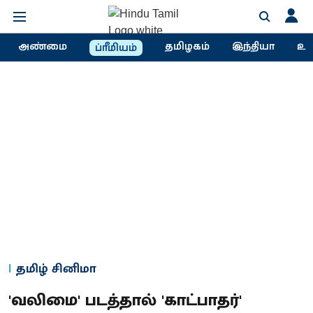
அண்மை
தமிழகம்
இந்தியா
உல
ப்ரீமியம்
தமிழ் சினிமா
'வலிமை' படத்தால் 'காட்பாதர்'