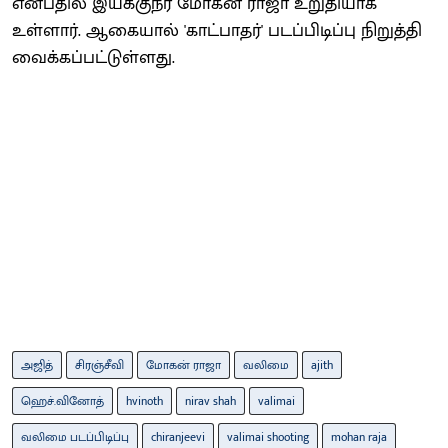
என்பதில் இயக்குநர் மோகன் ராஜா உறுதியாக
உள்ளார். ஆகையால் 'காட்பாதர்' படப்பிடிப்பு நிறுத்தி
வைக்கப்பட்டுள்ளது.
அஜித்
சிரஞ்சீவி
மோகன் ராஜா
வலிமை
ajith
ஹெச்.வினோத்
hvinoth
nirav shah
valimai
வலிமை படப்பிடிப்பு
chiranjeevi
valimai shooting
mohan raja