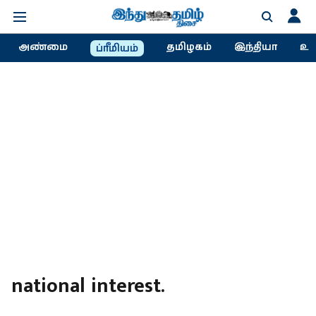
அண்மை
தமிழகம்
இந்தியா
உல
ப்ரீமியம்
national interest.