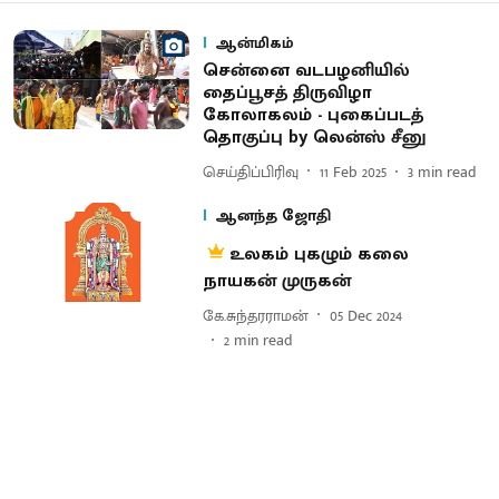
ஆன்மிகம்
சென்னை வடபழனியில்
தைப்பூசத் திருவிழா
கோலாகலம் - புகைப்படத்
தொகுப்பு by லென்ஸ் சீனு
செய்திப்பிரிவு
11 Feb 2025
3
min read
ஆனந்த ஜோதி
உலகம் புகழும் கலை
நாயகன் முருகன்
கே.சுந்தரராமன்
05 Dec 2024
2
min read