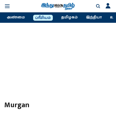
அண்மை
தமிழகம்
இந்தியா
உல
ப்ரீமியம்
Murgan