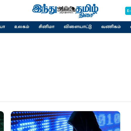
E
யா
உலகம்
சினிமா
விளையாட்டு
வணிகம்