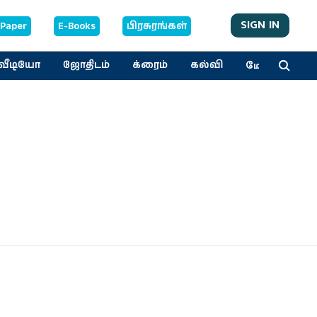
SIGN IN
-Paper
E-Books
பிரசுரங்கள்
மேலும்
வீடியோ
ஜோதிடம்
க்ரைம்
கல்வி