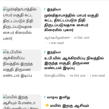
இந்தியா
முர்ஷிதாபாத்தில் பாபர் மசூதி
கட்ட திரட்டப்படும் நிதி
திருடப்படுவதாக சைபர்
கிரைமில் புகார்
ஆர்.ஷபிமுன்னா
14 Dec 2025
1
min read
இந்தியா
உ.பி.யில் ஆக்கிரமிப்பு நிலத்தில்
இருந்த மசூதி, திருமண
மண்டபம் இடிப்பு
செய்திப்பிரிவு
04 Oct 2025
1
min read
வாழ்வு இனிது
மயில் இறகு ஆசியும்