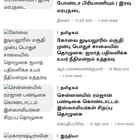
போண்டா பிரியாணியும் | இரவு
மரபுநடை
திலகா
17 Jul 2025
2
min read
தமிழகம்
கோவை துடியலூரில் மசூதி
முன்பு பொதுச் சாலையில்
தொழுகை: ஜமாத் பதிலளிக்க
உயர் நீதிமன்றம் உத்தரவு
ஆர்.பாலசரவணக்குமார்
29 May 2025
1
min read
தமிழகம்
சென்னையில் ரம்ஜான்
பண்டிகை கொண்டாட்டம்:
இஸ்லாமியர்கள் சிறப்பு
தொழுகை
செய்திப்பிரிவு
01 Apr 2025
1
min read
இந்தியா