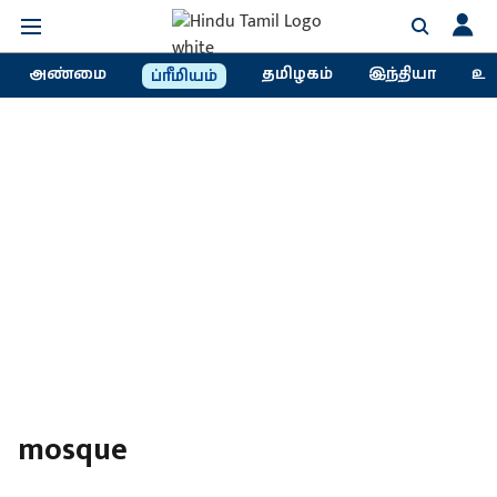
அண்மை
தமிழகம்
இந்தியா
உல
ப்ரீமியம்
mosque