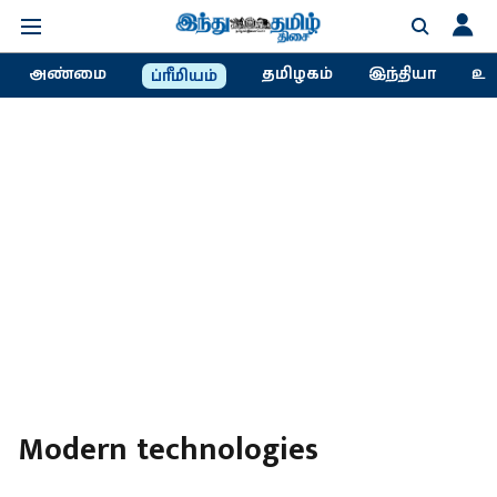
அண்மை
தமிழகம்
இந்தியா
உல
ப்ரீமியம்
Modern technologies