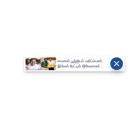
மைனஸ் பூஜ்ஜியம் மதிப்பெண்:
இபிஎஸ் ரேட்டிங் @வேளாண்
பட்ஜெட்