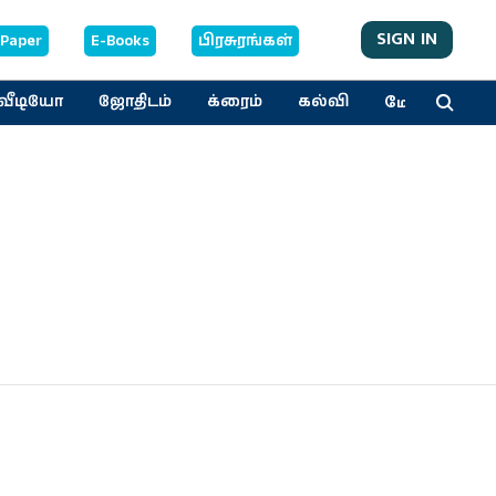
SIGN IN
-Paper
E-Books
பிரசுரங்கள்
மேலும்
வீடியோ
ஜோதிடம்
க்ரைம்
கல்வி