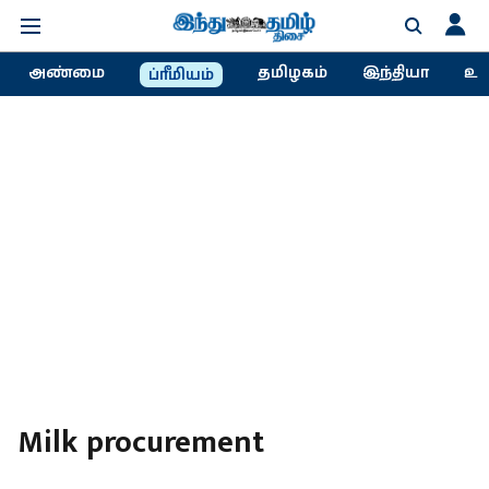
அண்மை
தமிழகம்
இந்தியா
உல
ப்ரீமியம்
Milk procurement