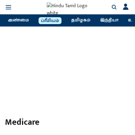
அண்மை
தமிழகம்
இந்தியா
உல
ப்ரீமியம்
Medicare