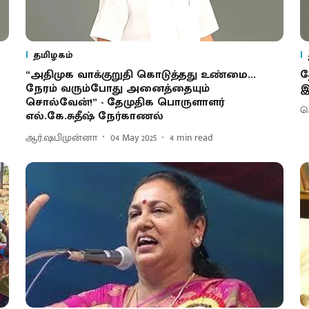
தமிழகம்
“அதிமுக வாக்குறுதி கொடுத்தது உண்மை...
த
நேரம் வரும்போது அனைத்தையும்
இ
சொல்வேன்!” - தேமுதிக பொருளாளர்
செ
எல்.கே.சுதீஷ் நேர்காணல்
ஆர்.ஷபிமுன்னா
04 May 2025
4
min read