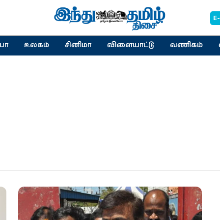
E
யா
உலகம்
சினிமா
விளையாட்டு
வணிகம்