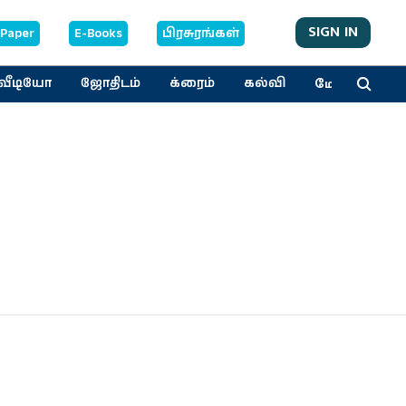
SIGN IN
-Paper
E-Books
பிரசுரங்கள்
மேலும்
வீடியோ
ஜோதிடம்
க்ரைம்
கல்வி