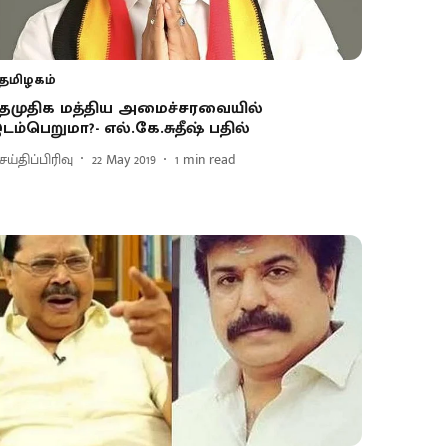
தமிழகம்
ேமுதிக மத்திய அமைச்சரவையில்
டம்பெறுமா?- எல்.கே.சுதீஷ் பதில்
ய்திப்பிரிவு
22 May 2019
1
min read