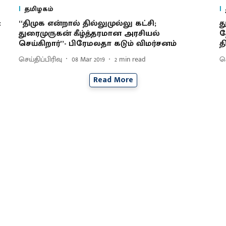
தமிழகம்
:
‘‘திமுக என்றால் தில்லுமுல்லு கட்சி;
த
துரைமுருகன் கீழ்த்தரமான அரசியல்
த
செய்கிறார்’’- பிரேமலதா கடும் விமர்சனம்
த
செய்திப்பிரிவு
08 Mar 2019
2
min read
செ
Read More