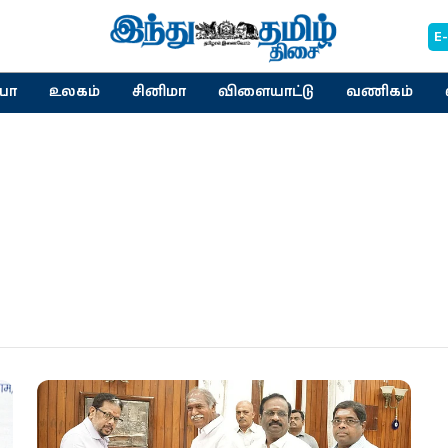
E
யா
உலகம்
சினிமா
விளையாட்டு
வணிகம்