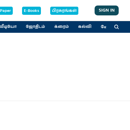
SIGN IN
-Paper
E-Books
பிரசுரங்கள்
மேலும்
வீடியோ
ஜோதிடம்
க்ரைம்
கல்வி