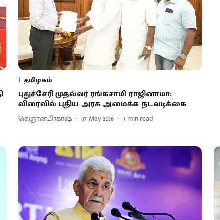
தமிழகம்
ி
புதுச்சேரி முதல்வர் ரங்கசாமி ராஜினாமா:
விரைவில் புதிய அரசு அமைக்க நடவடிக்கை
செ.ஞானபிரகாஷ்
07 May 2026
1
min read