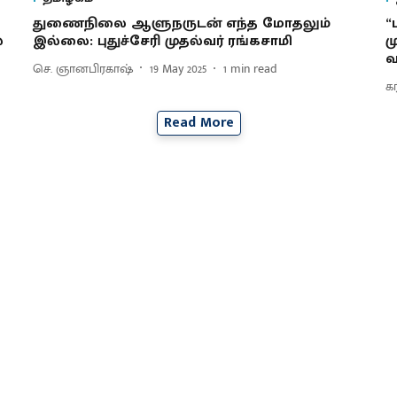
துணைநிலை ஆளுநருடன் எந்த மோதலும்
“
்
இல்லை: புதுச்சேரி முதல்வர் ரங்கசாமி
ம
வ
செ. ஞானபிரகாஷ்
19 May 2025
1
min read
க
Read More