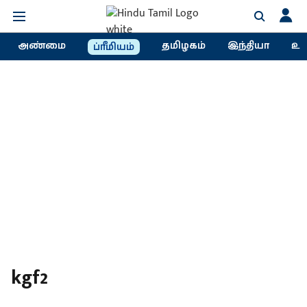
அண்மை
தமிழகம்
இந்தியா
உல
ப்ரீமியம்
kgf2