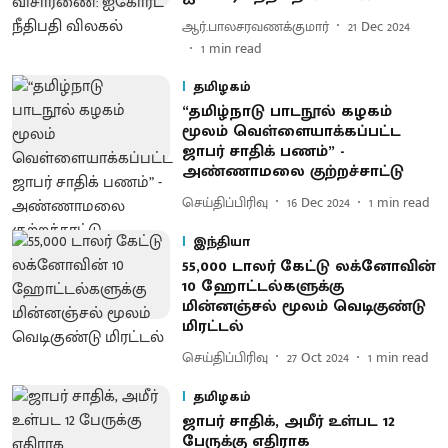
ஆர்.பாலசரவணக்குமார்
21 Dec 2024
1
min read
தமிழகம்
“தமிழ்நாடு பாடநூல் கழகம்
மூலம் வெள்ளையாக்கப்பட்ட
ஜாபர் சாதிக் பணம்” -
அண்ணாமலை குற்றச்சாட்டு
செய்திப்பிரிவு
16 Dec 2024
1
min read
இந்தியா
55,000 டாலர் கேட்டு லக்னோவின்
10 ஹோட்டல்களுக்கு
மின்னஞ்சல் மூலம் வெடிகுண்டு
மிரட்டல்
செய்திப்பிரிவு
27 Oct 2024
1
min read
தமிழகம்
ஜாபர் சாதிக், அமீர் உள்பட 12
பேருக்கு எதிராக