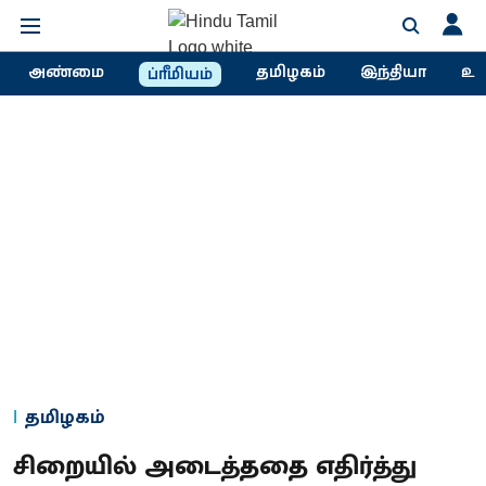
அண்மை
தமிழகம்
இந்தியா
உல
ப்ரீமியம்
தமிழகம்
சிறையில் அடைத்ததை எதிர்த்து