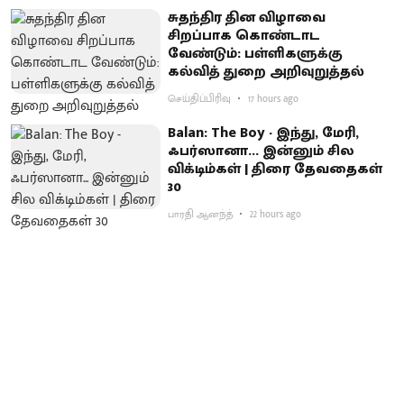
சுதந்திர தின விழாவை
சிறப்பாக கொண்டாட
வேண்டும்: பள்ளிகளுக்கு
கல்வித் துறை அறிவுறுத்தல்
செய்திப்பிரிவு
17 hours ago
Balan: The Boy - இந்து, மேரி,
ஃபர்ஸானா... இன்னும் சில
விக்டிம்கள் | திரை தேவதைகள்
30
பாரதி ஆனந்த்
22 hours ago