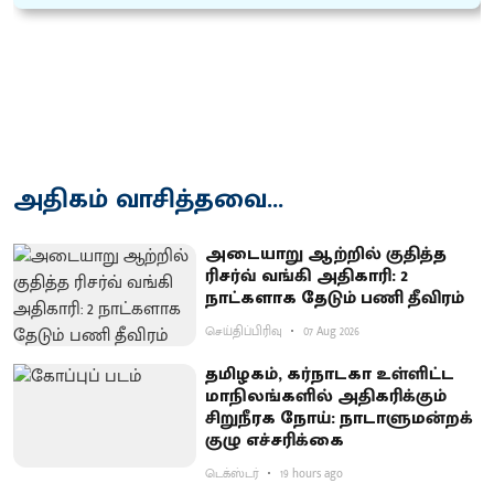
அதிகம் வாசித்தவை...
அடையாறு ஆற்றில் குதித்த
ரிசர்வ் வங்கி அதிகாரி: 2
நாட்களாக தேடும் பணி தீவிரம்
செய்திப்பிரிவு
07 Aug 2026
தமிழகம், கர்நாடகா உள்ளிட்ட
மாநிலங்களில் அதிகரிக்கும்
சிறுநீரக நோய்: நாடாளுமன்றக்
குழு எச்சரிக்கை
டெக்ஸ்டர்
19 hours ago