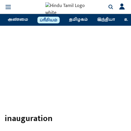
அண்மை
தமிழகம்
இந்தியா
உல
ப்ரீமியம்
inauguration