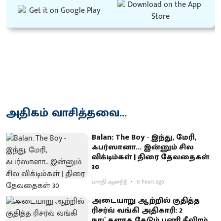
அதிகம் வாசித்தவை...
Balan: The Boy - இந்து, மேரி,
ஃபர்ஸானா... இன்னும் சில
விக்டிம்கள் | திரை தேவதைகள்
30
பாரதி ஆனந்த்
15 hours ago
அடையாறு ஆற்றில் குதித்த
ரிசர்வ் வங்கி அதிகாரி: 2
நாட்களாக தேடும் பணி தீவிரம்