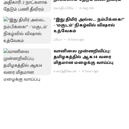
செய்திப்பிரிவு
07 Aug 2026
“இது திமிர் அல்ல... நம்பிக்கை!”
- ‘மகுடம்’ நிகழ்வில் விஷால்
உத்வேகம்
ப்ரியா
18 hours ago
வானிலை முன்னறிவிப்பு:
தமிழகத்தில் ஆக.14 வரை
மிதமான மழைக்கு வாய்ப்பு
ச.கார்த்திகேயன்
19 hours ago