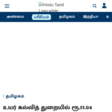
அண்மை
தமிழகம்
இந்தியா
உல
ப்ரீமியம்
தமிழகம்
உயர் கல்வித் துறையில் ரூ.51.04