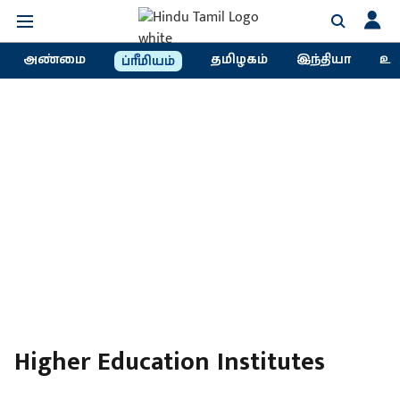
அண்மை
தமிழகம்
இந்தியா
உல
ப்ரீமியம்
Higher Education Institutes