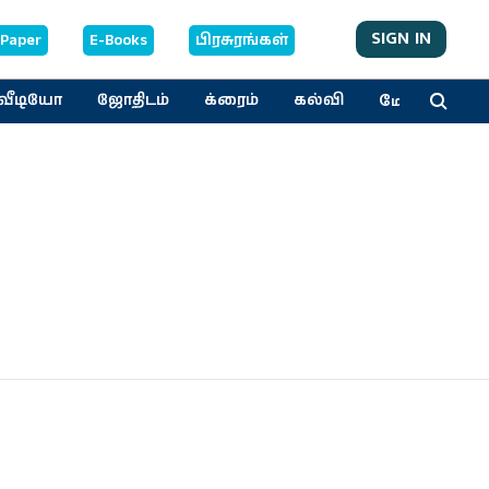
SIGN IN
-Paper
E-Books
பிரசுரங்கள்
மேலும்
வீடியோ
ஜோதிடம்
க்ரைம்
கல்வி