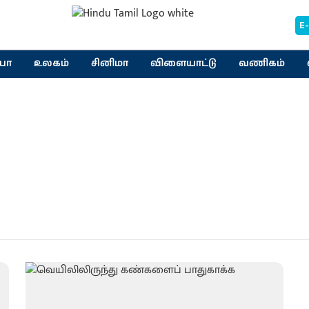
E
யா
உலகம்
சினிமா
விளையாட்டு
வணிகம்