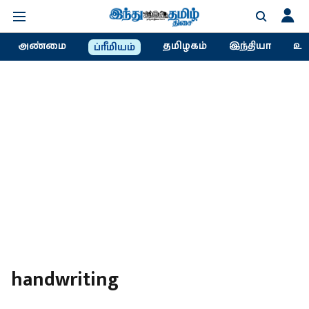
அண்மை
தமிழகம்
இந்தியா
உல
ப்ரீமியம்
handwriting